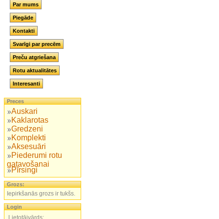
Par mums
Piegāde
Kontakti
Svarīgi par precēm
Preču atgriešana
Rotu aktualitātes
Interesanti
Preces
Auskari
Kaklarotas
Gredzeni
Komplekti
Aksesuāri
Piederumi rotu
gatavošanai
Pīrsingi
Grozs:
Iepirkšanās grozs ir tukšs.
Login
Lietotājvārds: