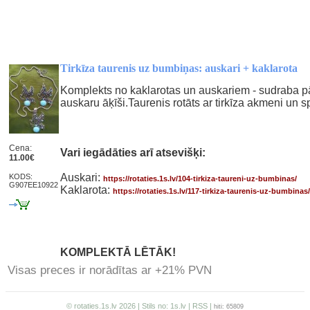
Tirkīza taurenis uz bumbiņas: auskari + kaklarota
Komplekts no kaklarotas un auskariem - sudraba pā
auskaru āķīši.Taurenis rotāts ar tirkīza akmeni un
Cena:
Vari iegādāties arī atsevišķi:
11.00€
Auskari:
KODS:
https://rotaties.1s.lv/104-tirkiza-taureni-uz-bumbinas/
G907EE10922
Kaklarota:
https://rotaties.1s.lv/117-tirkiza-taurenis-uz-bumbinas/
KOMPLEKTĀ LĒTĀK!
Visas preces ir norādītas ar +21% PVN
© rotaties.1s.lv 2026 | Stils no:
1s.lv
|
RSS
|
hiti: 65809