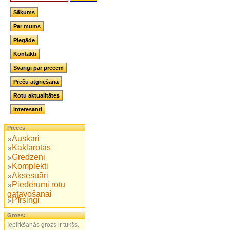
Sākums
Par mums
Piegāde
Kontakti
Svarīgi par precēm
Preču atgriešana
Rotu aktualitātes
Interesanti
Preces
Auskari
Kaklarotas
Gredzeni
Komplekti
Aksesuāri
Piederumi rotu
gatavošanai
Pīrsingi
Grozs:
Iepirkšanās grozs ir tukšs.