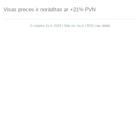
Visas preces ir norādītas ar +21% PVN
© rotaties.1s.lv 2026 | Stils no:
1s.lv
|
RSS
|
hiti: 65856