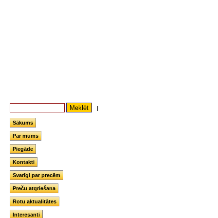
|
Sākums
Par mums
Piegāde
Kontakti
Svarīgi par precēm
Preču atgriešana
Rotu aktualitātes
Interesanti