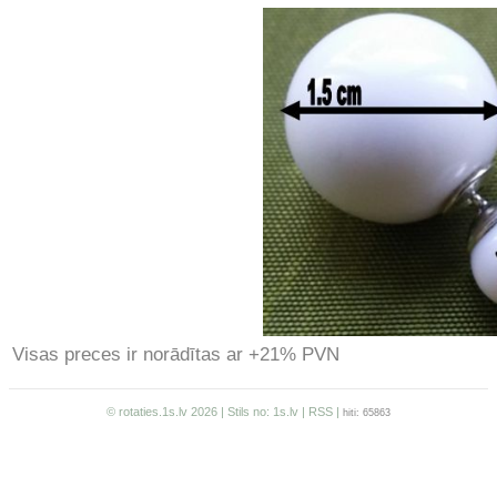
Visas preces ir norādītas ar +21% PVN
© rotaties.1s.lv 2026 | Stils no:
1s.lv
|
RSS
|
hiti: 65863