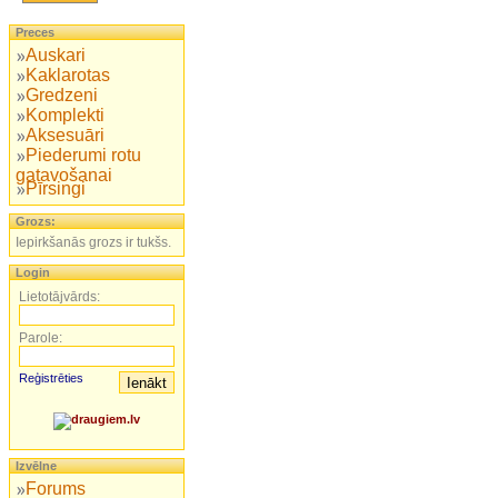
Preces
Auskari
Kaklarotas
Gredzeni
Komplekti
Aksesuāri
Piederumi rotu
gatavošanai
Pīrsingi
Grozs:
Iepirkšanās grozs ir tukšs.
Login
Lietotājvārds:
Parole:
Reģistrēties
Izvēlne
Forums