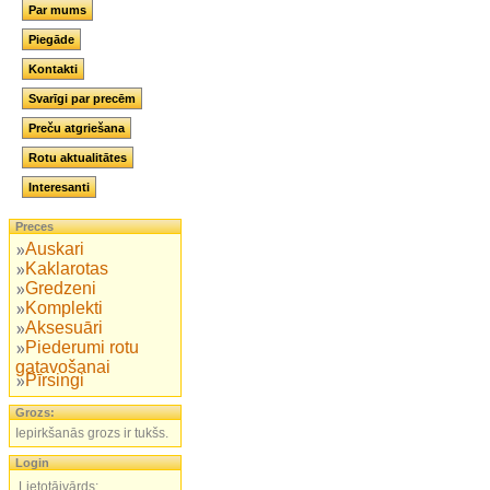
Par mums
Piegāde
Kontakti
Svarīgi par precēm
Preču atgriešana
Rotu aktualitātes
Interesanti
Preces
Auskari
Kaklarotas
Gredzeni
Komplekti
Aksesuāri
Piederumi rotu
gatavošanai
Pīrsingi
Grozs:
Iepirkšanās grozs ir tukšs.
Login
Lietotājvārds: