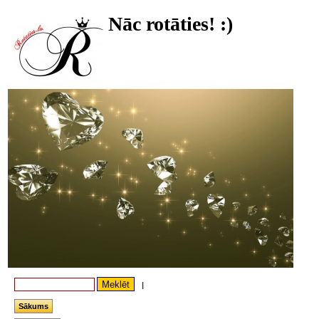
Nāc rotāties! :)
|
Sākums