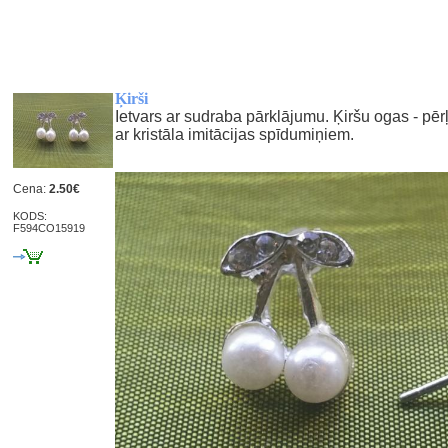
Ķirši
Ietvars ar sudraba pārklājumu. Ķiršu ogas - pēr
ar kristāla imitācijas spīdumiņiem.
Cena:
2.50€
KODS:
F594CO15919