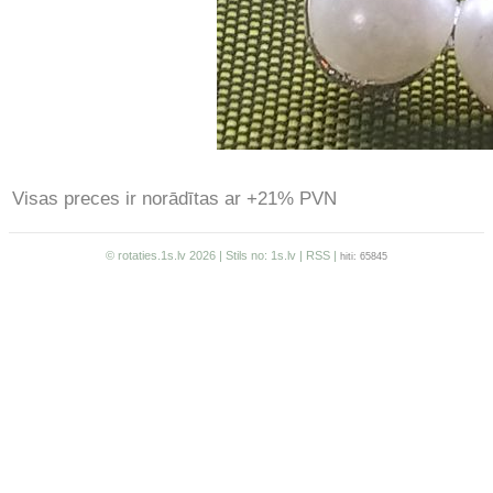
Visas preces ir norādītas ar +21% PVN
© rotaties.1s.lv 2026 | Stils no:
1s.lv
|
RSS
|
hiti: 65845