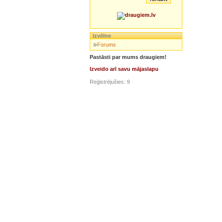
Izvēlne
Forums
Pastāsti par mums draugiem!
Izveido arī savu mājaslapu
Reģistrējušies: 9