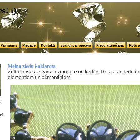
s! :)
Par mums
Piegāde
Kontakti
Svarīgi par precēm
Preču atgriešana
Rotu a
Melna ziedu kaklarota
Zelta krāsas ietvars, aizmugure un ķēdīte. Rotāta ar pērļu im
elementiem un akmentiņiem.
€
20