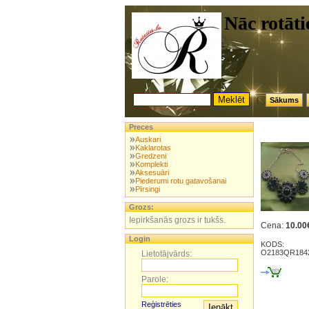
Nāc rotātie
|
Sākums
Preces
Auskari
Kaklarotas
Gredzeni
Komplekti
Aksesuāri
Piederumi rotu gatavošanai
Pīrsingi
Grozs:
Iepirkšanās grozs ir tukšs.
Cena:
10.00
Login
KODS:
O2183QR184
Lietotājvārds:
Parole:
Reģistrēties