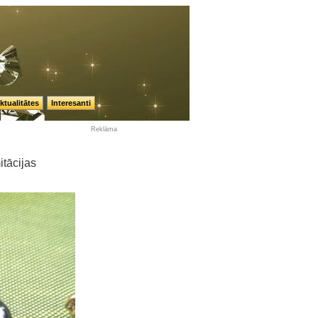
ktualitātes
Interesanti
Reklāma
itācijas